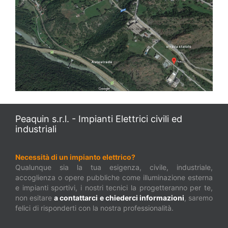
Peaquin s.r.l. - Impianti Elettrici civili ed
industriali
Necessità di un impianto elettrico?
Qualunque sia la tua esigenza, civile, industriale,
accoglienza o opere pubbliche come illuminazione esterna
e impianti sportivi, i nostri tecnici la progetteranno per te,
non esitare
a contattarci e chiederci informazioni
, saremo
felici di risponderti con la nostra professionalità.